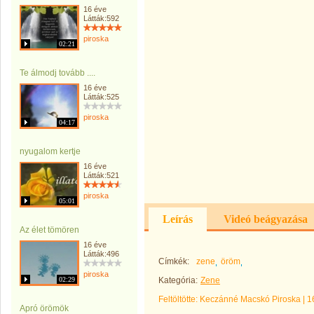
16 éve
Látták:592
piroska
02:21
Te álmodj tovább ....
16 éve
Látták:525
piroska
04:17
nyugalom kertje
16 éve
Látták:521
piroska
05:01
Leírás
Videó beágyazása
Az élet tömören
16 éve
Látták:496
Címkék:
zene
öröm
piroska
02:29
Kategória:
Zene
Feltöltötte:
Keczánné Macskó Piroska
|
1
Apró örömök