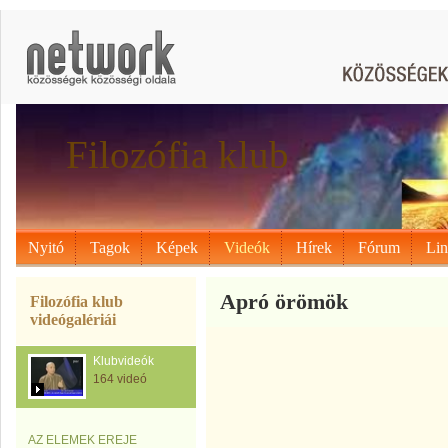
Filozófia klub
Nyitó
Tagok
Képek
Videók
Hírek
Fórum
Li
Apró örömök
Filozófia klub
videógalériái
Klubvideók
164 videó
AZ ELEMEK EREJE