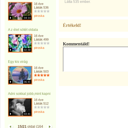
Látta 535 ember.
16 éve
Látták:536
piroska
04:14
Értékeld!
A z élet sötét oldala
16 éve
Látták:499
Kommentáld!
piroska
02:30
Egy kis virág
16 éve
Látták:503
piroska
06:41
Adni sokkal jobb,mint kapni
16 éve
Látták:512
piroska
03:41
15/21
oldal (164