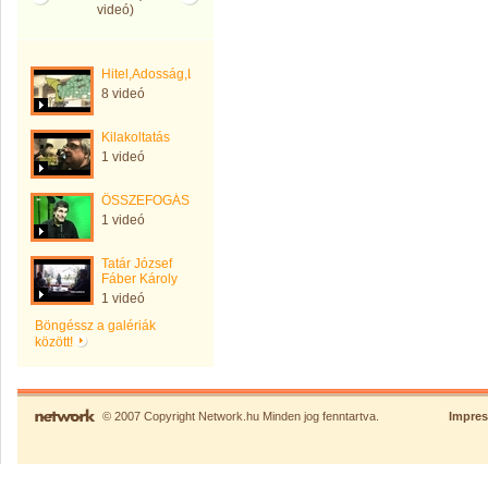
videó)
Hitel,Adosság,Leleplezés
8 videó
Kilakoltatás
1 videó
ÖSSZEFOGÁS
1 videó
Tatár József
Fáber Károly
1 videó
Böngéssz a galériák
között!
© 2007 Copyright Network.hu Minden jog fenntartva.
Impre